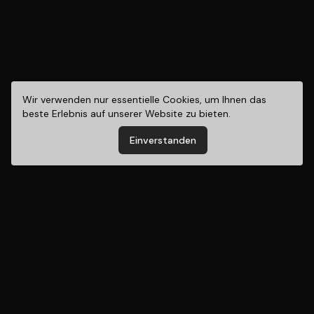
Wir verwenden nur essentielle Cookies, um Ihnen das
beste Erlebnis auf unserer Website zu bieten.
Einverstanden
Geben Sie generativer
KI einen festen Platz
in Ihrem
Unternehmen